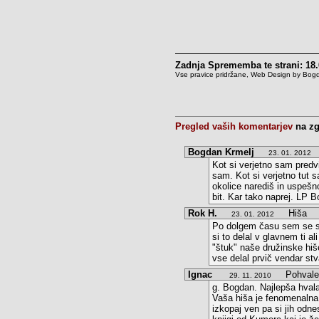
Zadnja Sprememba te strani: 18.
Vse pravice pridržane, Web Design by Bogdan 
Pregled vaših komentarjev
na zg
Bogdan Krmelj
O
23. 01. 2012
Kot si verjetno sam predv
sam. Kot si verjetno tut s
okolice narediš in uspešn
bit. Kar tako naprej. LP 
Rok H.
Hiša
23. 01. 2012
Po dolgem času sem se spe
si to delal v glavnem ti a
"štuk" naše družinske hiš
vse delal prvič vendar stv
Ignac
Pohvale
29. 11. 2010
g. Bogdan. Najlepša hvala, 
Vaša hiša je fenomenalna s
izkopaj ven pa si jih odnes