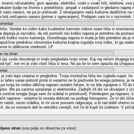
ši, imamo računalnike, gsm aparate, elektriko, vodo v vsaki hiši, telefone, vse 
kateri ljudje ne živimo v preteklistoi, ampak v sedanjosti in gledamo naprej
ti našo naravo, ne pa jo uničevati. Z ohranjanjem naše kulturne dediščine na n
a bolj uničujemo naravo (primer z ogrevanjem). Podajam vam to v razmislek
entar
hišo. Vendar ko vidim kako kvalitetne kamnite zidove stare hiše si enostavno p
a dejanja je razvidno, da niti pomislil nisi koliko napora je potrebno da posta
isliš koliko vozov kamenja, človeškega napora in truda je bilo potrebno da je 
o zapuščine prednikov slovenska kulturna krajina izgublja svoj videz, ki ga n
ovne in oblikovne vrednosti. LP
na stran
 jaz vzele dovolenje in malo pregledala tvojo stran. Kaj naj rečem drugega ko
d kje", ker mi je zelo všeč hiša iz lesa. No pa še to sem opazila da izhajava 
tar
 je zelo lepo urejena in pregledna. Tvoja montažna hiša res izgleda super, če s
 si lahko vanje potisnil prste in verjetno ne bi preživela še enega potresa, je 
e pa tvoja še vedno idilična napram ostalim hišam, ki so bile zgrajene v 70 do 8
jitev. Me pa zanima vprašanje iz elektronike. Zadnjih 14 dni se ukvarjam z iz
 sončne enrgije (tega sem že izdelal in preiskusil). Potrebujem pa napravo, k
t naprave - verjetno bi morala delovati na podlagi fotouporov. Že tri dni išč
 našel, razen izdelka, ki mi sicer povsem odgovarja, a bi rad dobil shemo in 
, da so sestavni deli le nekoliko cenejši, kot če bi kupil že izdelano. V prič
vljeno stran
(vsa polja so obvezna za vnos)