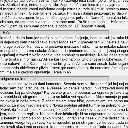
 mi je dal pa tudi celotni seznam koliko katerega lesa rabim (po dimenzijah se
blizu Škofije Loke, doma imajo veliko žago z sušilnico lesa in prodajajo na m
l mojstre tesarje kateri načeloma delajo ostrešja, toda ni jim bil problem naredi
 naredil arhitekt. Glede folije je pa tako. Pri hišah drugih proizvajalcev dajo v
 plošče parno zaporo, ki pa ni nič drugega kot polivinil. Namreč montažna hiš
zadihtano, da tisto malo vlage ki je ostane notri. Pa še to ni zadosti. Hiša ima 
torov. Upam da sem vam pomagal z odgovori. LP Bogdan Krmelj
Hiša
la možu, da ko bom jaz moški v naslednjem življenju, bom pa tudi jaz tako hiš
o si dejansko sam naediš tako stvar! Moda sem v pravem tenuku naletela na 
 in drugo ploščo. Nameavamo postaviti monažno hiško. Imamo nekako izbrane
o pogodbe, s katero nakako čakamo, da prodamo stanovanje. :-( zdaj ni ugo
h vpašanj v zvezi z vašo gadnjo, vas sprašujem naslednje: Koliko časa ste poa
t, je to stara informacija? Ali se kar tako na pribljižno pripelje kubike lesa, i
 ste nabavili les? Kateri majstri so bili glavni? Ali ste sami zrisali, kako dej
je mansarda oblečena v plivinil, meni gre namreč zato, da naredimo čimbolj p
bom imela še kakšno vprašanje. Hvala lp a5
govor na komentar
s v knjigo gostov in za dani komentar. Seveda sem veliko razmišljal kaj naj n
adar sem pač izračunal da je veeeeeliko ceneje narediti in vzdrževati novo hiš
dediščini, kaj pa ekologija? Kaj pa energija ki jo potrošiš za ogrevanje take sta
v preteklosti, ali gremo naprej, to se lahko vsi vprašamo. Moje mnenje je pa
a za okolje in naše otroke. Z adaptiranjem stare hiše, ogrevenjem iste samo 
ezono, za mojo hišo narejeno v "kvazi sodobni arhitekturi" je pa potrebno 5x m
 Praviš da "zaradi ljudi, ki ne cenijo zapuščine prednikov slovenska kulturna k
jem, toda imam repliko. Naj nam tiste inštitucije ki so odgovorne za ohranjan
s keterim si bomo sploh lahko privoščili ohranjanje naše kulturne dediščine, k
amenja, vsega tega skupaj kar si navedel, ja se strinjam, veliko dela truda šv
izdelovali skozi več generacij, ker je materijal bil zelo drag. Toda, sedaj ne ž