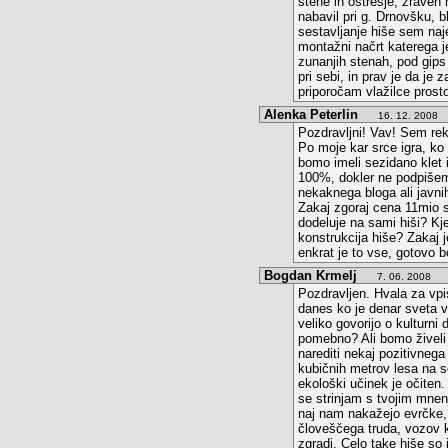
stene in ostrešje, zraven
nabavil pri g. Drnovšku, 
sestavljanje hiše sem naje
montažni načrt katerega je
zunanjih stenah, pod gips
pri sebi, in prav je da je 
priporočam vlažilce pros
Alenka Peterlin
16. 12. 2008
Pozdravljni! Vav! Sem rek
Po moje kar srce igra, k
bomo imeli sezidano klet
100%, dokler ne podpišem
nekaknega bloga ali javni
Zakaj zgoraj cena 11mio si
dodeluje na sami hiši? Kje
konstrukcija hiše? Zakaj 
enkrat je to vse, gotovo 
Bogdan Krmelj
od
7. 06. 2008
Pozdravljen. Hvala za vpi
danes ko je denar sveta vl
veliko govorijo o kulturni 
pomebno? Ali bomo živeli 
narediti nekaj pozitivneg
kubičnih metrov lesa na s
ekološki učinek je očiten.
se strinjam s tvojim mnen
naj nam nakažejo evrčke, 
človeščega truda, vozov k
zgradi. Celo take hiše so 