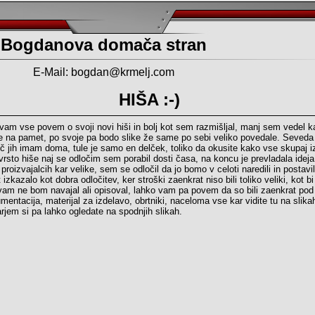
Bogdanova domača stran
E-Mail:
bogdan@krmelj.com
HIŠA :-)
 vse povem o svoji novi hiši in bolj kot sem razmišljal, manj sem vedel k
 na pamet, po svoje pa bodo slike že same po sebi veliko povedale. Seveda t
eč jih imam doma, tule je samo en delček, toliko da okusite kako vse skupaj i
o hiše naj se odločim sem porabil dosti časa, na koncu je prevladala ideja
ih proizvajalcih kar velike, sem se odločil da jo bomo v celoti naredili in postav
zkazalo kot dobra odločitev, ker stroški zaenkrat niso bili toliko veliki, kot bi l
vam ne bom navajal ali opisoval, lahko vam pa povem da so bili zaenkrat pod
entacija, materijal za izdelavo, obrtniki, naceloma vse kar vidite tu na slika
arjem si pa lahko ogledate na spodnjih slikah.