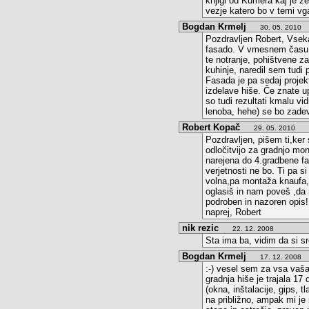
knjigi od Kumera kaj je ž
vezje katero bo v temi vg
Bogdan Krmelj
O
30. 05. 2010
Pozdravljen Robert, Vseka
fasado. V vmesnem času s
te notranje, pohištvene 
kuhinje, naredil sem tudi
Fasada je pa sedaj projek
izdelave hiše. Če znate up
so tudi rezultati kmalu vi
lenoba, hehe) se bo zadev
Robert Kopač
na
29. 05. 2010
Pozdravljen, pišem ti,ker
odločitvijo za gradnjo mon
narejena do 4.gradbene faz
verjetnosti ne bo. Ti pa 
volna,pa montaža knaufa,ba
oglasiš in nam poveš ,da n
podroben in nazoren opis!
naprej, Robert
nik rezic
22. 12. 2008
Sta ima ba, vidim da si sr
Bogdan Krmelj
O
17. 12. 2008
:-) vesel sem za vsa vaša
gradnja hiše je trajala 1
(okna, inštalacije, gips, 
na približno, ampak mi je 