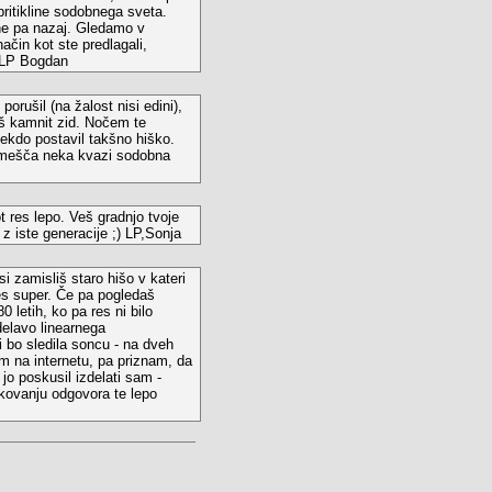
pritikline sodobnega sveta.
 ne pa nazaj. Gledamo v
ačin kot ste predlagali,
. LP Bogdan
orušil (na žalost nisi edini),
viš kamnit zid. Nočem te
nekdo postavil takšno hiško.
adomešča neka kvazi sodobna
t res lepo. Veš gradnjo tvoje
z iste generacije ;) LP,Sonja
i zamisliš staro hišo v kateri
res super. Če pa pogledaš
0 letih, ko pa res ni bilo
delavo linearnega
i bo sledila soncu - na dveh
em na internetu, pa priznam, da
jo poskusil izdelati sam -
akovanju odgovora te lepo