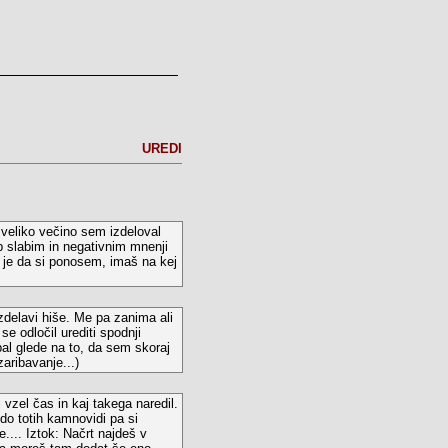
UREDI
 veliko večino sem izdeloval
ub slabim in negativnim mnenji
 je da si ponosem, imaš na kej
zdelavi hiše. Me pa zanima ali
se odločil urediti spodnji
al glede na to, da sem skoraj
zaribavanje...)
i vzel čas in kaj takega naredil.
do totih kamnovidi pa si
e.... Iztok: Načrt najdeš v