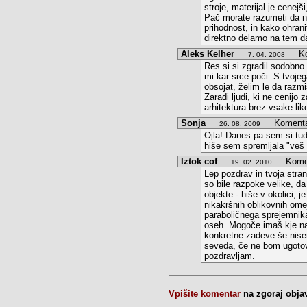
stroje, materijal je cenej
Pač morate razumeti da ne
prihodnost, in kako ohrani
direktno delamo na tem d
Aleks Kelher
Kom
7. 04. 2008
Res si si zgradil sodobno 
mi kar srce poči. S tvojeg
obsojat, želim le da razm
Zaradi ljudi, ki ne cenij
arhitektura brez vsake lik
Sonja
Komentar 
26. 08. 2009
Ojla! Danes pa sem si tudi
hiše sem spremljala "veš o
Iztok cof
Komen
19. 02. 2010
Lep pozdrav in tvoja stran
so bile razpoke velike, da
objekte - hiše v okolici, j
nikakršnih oblikovnih ome
paraboličnega sprejemnika
oseh. Mogoče imaš kje načr
konkretne zadeve še nisem
seveda, če ne bom ugotovil
pozdravljam.
Vpišite komentar
na zgoraj obja