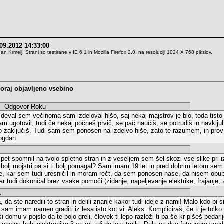
09.2012 14:33:00
Krmelj. Strani so testirane v IE 6.1 in Mozilla Firefox 2.0, na resoluciji 1024 X 768 pikslov.
oraj objavljeno vsebino
dgovor Roku
ideval sem večinoma sam izdeloval hišo, saj nekaj majstrov je blo, toda tisto
am ugotovil, tudi če nekaj počneš prvič, se pač naučiš, se potrudiš in navklj
o zaključiš. Tudi sam sem ponosen na izdelvo hiše, zato te razumem, in prov
Bogdan
t spomnil na tvojo spletno stran in z veseljem sem šel skozi vse slike pri i
li bolj mojstri pa si ti bolj pomagal? Sam imam 19 let in pred dobrim letom sem 
e, kar sem tudi uresničil in moram rečt, da sem ponosen nase, da nisem obup
ar tudi dokončal brez vsake pomoči (zidanje, napeljevanje elektrike, frajanje, 
.
da ste naredili to stran in delili znanje kakor tudi ideje z nami! Malo kdo bi s
am imam namen graditi iz lesa isto kot vi. Aleks: Kompliciraš, če ti je tolko 
i domu v pojslo da te bojo greli, človek ti lepo razloži ti pa še kr pišeš bedarij