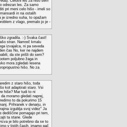
veda). Celotni les za hišo sem
ero odrezan les. Za samo
ti pri meni celo hišo - imeli so
 mansardi in na ostalih
a je izredno suha, to opažam
problem z vlago, premalo jo je -
ko zgradila. :-) Svaka čast!
vašo stran. Namreč kmalu
ga izvajalca, ni pa seveda
den čas No, ker ne najdem
bili, da ste prišli do sem?
n potem poljubno žaga in
ansko mora zgledati lesena
aropropustno hišo. No za
aredim z staro hišo, toda
o kot adaptirati staro. Vsi
re hiše? Mar tudi to ni
č da moramo gledati naprej,
naredimo to da pokurimo 15
anj. Prihranek v denarju, in
rajina izgublja svoj videz" Ja
je dediščine pomagajo pri tem,
ajti ta stane. Glede
icva je bilo potrebno da se to
ivimo v tistih časih, imamo pač