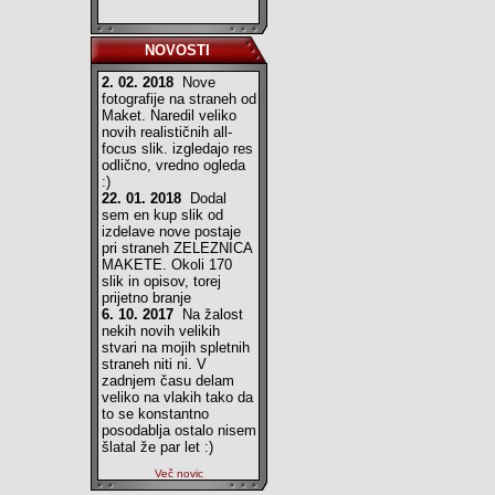
NOVOSTI
2. 02. 2018
Nove
fotografije na straneh od
Maket. Naredil veliko
novih realističnih all-
focus slik. izgledajo res
odlično, vredno ogleda
:)
22. 01. 2018
Dodal
sem en kup slik od
izdelave nove postaje
pri straneh ZELEZNICA
MAKETE. Okoli 170
slik in opisov, torej
prijetno branje
6. 10. 2017
Na žalost
nekih novih velikih
stvari na mojih spletnih
straneh niti ni. V
zadnjem času delam
veliko na vlakih tako da
to se konstantno
posodablja ostalo nisem
šlatal že par let :)
Več novic