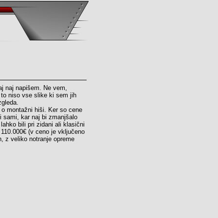
aj naj napišem. Ne vem,
o niso vse slike ki sem jih
zgleda.
 o montažni hiši. Ker so cene
ili sami, kar naj bi zmanjšalo
ahko bili pri zidani ali klasični
 110.000€ (v ceno je vključeno
h, z veliko notranje opreme