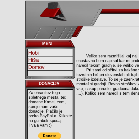
MENI
Hobi
Veliko sem razmišljal kaj naj vam
Hiša
enostavno bom napisal kar mi pade
naredil tekom gradnje, še veliko v
Domov
Pri sami odločitvi za kakšno vrst
tovrstnih hiš pri slovenskih ali tuj
stroške izdelave. To se je zaenkrat i
DONACIJA
montažni gradnji. Ravno stroškov 
vse; nakup parcele, gradbena dokum
Za ohranitev tega
....). Koliko sem naredil s tem den
spletnega mesta, ter,
domene Krmelj.com,
sprejemam vaše
donacije. Plačilo je
preko PayPal-a. Kliknite
na gumbek spodaj.
Hvala vam :)