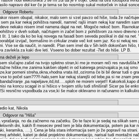
e naslov hobi elektronika 3 se mi zdi da je v trojki. Dela na dva fotoupora v
asilo napravo dol ker če je tema se bo nosmtop sukal motorček in iskal sonce 
dgovor Robertu
kor nisem obupal, nikakor, malo sem si vzel pavzo od hiše, toda že načrtuj
em pa kar nekaj pohištva naredil, namreč rajši imam nekaj kar naredim sam
zadeve nekako nisem imel namena dajat na net. Mogoče nekoč bom. Ravnokar
 pohištvo v dveh sobah, načrtujem in začel bom z pohištvom za novo dnevno s
t št. 1 tako da ko bo kaj novega na fasadi bom seveda poslikal in dal na net.
orabljat izvijač, bormašino in cirkular znate več kot sem jaz. Ko si nekaj res 
dni. Vse se da naučit, in naredit. Plan sem imel da v 5ih letih dokončam hišo, 
a zavlekla za kaki dve leti. Vseeno bo dober rezultat -7let do hiše. LP B.
 deželi je lepo
 sem slučajno zašel na tvojo spletno stran,ki me je moram reči res navdušila
tažne hiške,me zanima kakšen objekt in od katerega proizvajalca je,saj smo pri
e,kar pomeni streha,okna,vhodna vrata itd.,oziroma če bi bil denar tudi o gra
si vse to počel sam???!!-halo,sem kar nekaj starejši od tebe,pa si ne znam pre
ndažiranje ,pa napeljave,itd,itd.....sploh ne morem verjet!! Kakorkoli,kapo d
isi na koncu scagal in si hišico v tvojem stilu tudi sfiniširal! Sicer pa še enkr
!Si resnično vspodbuda za vse,ki še malce oklevamo in računamo in kalkulira
edio kat, Nikola
dgovor na "Hiša"
 vprašanja. no da začnemo na začetku. Do te faze ki je sedaj na slikah sem 
7 delovnih dni, kakih 8 mesecev pred tem je bila dokumentacija, potem pa kar n
tlaki, keramika, ….). Cena je bila stara informacija sem jo že popravil na stran
moj arhitekt, kateri je delal projektno dokumentacijo, narisal tudi montažni n