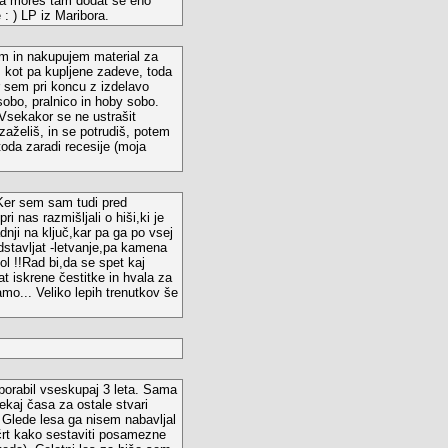
enda moreš tam dodat še eno
: ) LP iz Maribora.
em in nakupujem material za
 kot pa kupljene zadeve, toda
 sem pri koncu z izdelavo
obo, pralnico in hoby sobo.
 Vsekakor se ne ustrašit
zaželiš, in se potrudiš, potem
toda zaradi recesije (moja
.Ker sem sam tudi pred
 nas razmišljali o hiši,ki je
dnji na ključ,kar pa ga po vsej
dstavljat -letvanje,pa kamena
ol !!Rad bi,da se spet kaj
at iskrene čestitke in hvala za
mo... Veliko lepih trenutkov še
porabil vseskupaj 3 leta. Sama
ekaj časa za ostale stvari
i. Glede lesa ga nisem nabavljal
ačrt kako sestaviti posamezne