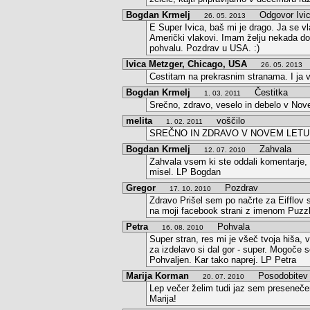
Bogdan Krmelj
Odgovor Ivic
26. 05. 2013
E Super Ivica, baš mi je drago. Ja se v
Američki vlakovi. Imam želju nekada doč
pohvalu. Pozdrav u USA. :)
Ivica Metzger, Chicago, USA
C
26. 05. 2013
Cestitam na prekrasnim stranama. I ja 
Bogdan Krmelj
Čestitka
1. 03. 2011
Srečno, zdravo, veselo in debelo v No
melita
voščilo
1. 02. 2011
SREČNO IN ZDRAVO V NOVEM LETU 
Bogdan Krmelj
Zahvala
12. 07. 2010
Zahvala vsem ki ste oddali komentarje, p
misel. LP Bogdan
Gregor
Pozdrav
17. 10. 2010
Zdravo Prišel sem po načrte za Eifflov 
na moji facebook strani z imenom Puzzle-
Petra
Pohvala
16. 08. 2010
Super stran, res mi je všeč tvoja hiša, ve
za izdelavo si dal gor - super. Mogoče s
Pohvaljen. Kar tako naprej. LP Petra
Marija Korman
Posodobitev
20. 07. 2010
Lep večer želim tudi jaz sem preseneče
Marija!