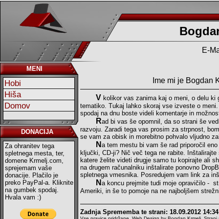
Bogdan
E-Ma
MENI
Ime mi je Bogdan K
Hobi
Hiša
V
kolikor
vas zanima kaj o meni, o delu ki
Domov
tematiko. Tukaj lahko skoraj vse izveste o meni
spodaj na dnu boste videli komentarje in možnost 
R
ad bi vas še opomnil, da so strani še ved
razvoju. Zaradi tega vas prosim za strpnost, bom
DONACIJA
se vam za obisk in morebitno pohvalo vljudno za
N
a tem mestu bi vam še rad priporočil en
Za ohranitev tega
ključki, CD-ji? Nič več tega ne rabite. Inštalir
spletnega mesta, ter,
katere želite videti drugje samo tu kopirajte ali
domene Krmelj.com,
na drugem računalniku inštalirate ponovno DropBo
sprejemam vaše
spletnega vmesnika. Posredujem vam link za in
donacije. Plačilo je
N
preko PayPal-a. Kliknite
a koncu prejmite tudi moje opravičilo - s
na gumbek spodaj.
Ameriki, in še to pomoje na ne najboljšem strežn
Hvala vam :)
Zadnja Sprememba te strani: 18.09.2012 14:34
Vse pravice pridržane, Web Design by Bogdan Krmelj. Strani so 