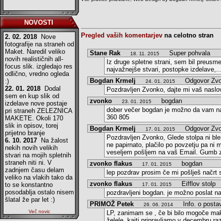
NOVOSTI
Pregled vaših komentarjev
na celotno stran
2. 02. 2018
Nove
fotografije na straneh od
Maket. Naredil veliko
Stane Rak
Super pohvala
18. 11. 2015
novih realističnih all-
Iz druge spletne strani, sem bil preusm
focus slik. izgledajo res
najvažnejše stvari, postopke izdelave,.
odlično, vredno ogleda
Bogdan Krmelj
Odgovor Zvo
:)
24. 01. 2015
22. 01. 2018
Dodal
Pozdravljen Zvonko, dajte mi vaš naslo
sem en kup slik od
zvonko
bogdan
23. 01. 2015
izdelave nove postaje
dober večer bogdan je možno da vam nak
pri straneh ZELEZNICA
360 805
MAKETE. Okoli 170
slik in opisov, torej
Bogdan Krmelj
Odgovor Zvo
17. 01. 2015
prijetno branje
Pozdravljen Zvonko, Glede stolpa ni b
6. 10. 2017
Na žalost
ne papirnato, plačilo po povzetju pa ni
nekih novih velikih
veseljem pošljem na vaš Email. Gumb 
stvari na mojih spletnih
straneh niti ni. V
zvonko flakus
bogdan
17. 01. 2015
zadnjem času delam
lep pozdrav prosim če mi pošlješ načrt
veliko na vlakih tako da
zvonko flakus
Eifflov stolp
to se konstantno
17. 01. 2015
posodablja ostalo nisem
pozdravljeni bogdan. je možno poslat na
šlatal že par let :)
PRIMOŽ Petek
Info. o postavi
26. 06. 2014
Več novic
LP, zanimam se , če bi bilo mogoče make
želele, kajti pripravljamo v decembru r