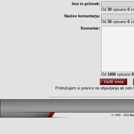
Ime in priimek:
Od
30
vpisano
0
zn
Naslov komentarja:
Od
30
vpisano
0
zn
Komentar:
Od
1000
vpisano
0
Pridružujem si pravico ne objavljanja ali cel
© 1999 - 2026
Bo