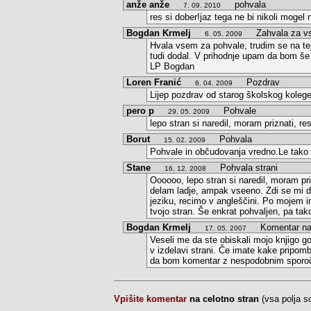
anže anže
pohvala
7. 09. 2010
res si dober!jaz tega ne bi nikoli mogel n
Bogdan Krmelj
Zahvala za vse
6. 05. 2009
Hvala vsem za pohvale, trudim se na te
tudi dodal. V prihodnje upam da bom še 
LP Bogdan
Loren Franić
Pozdrav
6. 04. 2009
Lijep pozdrav od starog školskog kolege
pero p
Pohvale
29. 05. 2009
lepo stran si naredil, moram priznati, res
Borut
Pohvala
15. 02. 2009
Pohvale in občudovanja vredno.Le tako 
Stane
Pohvala strani
16. 12. 2008
Oooooo, lepo stran si naredil, moram pri
delam ladje, ampak vseeno. Zdi se mi da
jeziku, recimo v angleščini. Po mojem ima
tvojo stran. Še enkrat pohvaljen, pa tak
Bogdan Krmelj
Komentar na p
17. 05. 2007
Veseli me da ste obiskali mojo knjigo g
v izdelavi strani. Če imate kake pripomb
da bom komentar z nespodobnim sporoči
Vpišite komentar
na celotno stran
(vsa polja 